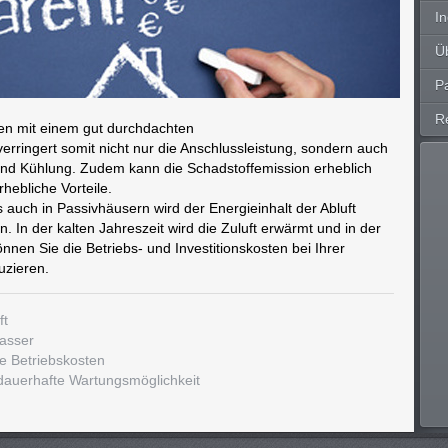
In
Ü
P
R
n mit einem gut durchdachten
ringert somit nicht nur die Anschlussleistung, sondern auch
nd Kühlung. Zudem kann die Schadstoffemission erheblich
rhebliche Vorteile.
 auch in Passivhäusern wird der Energieinhalt der Abluft
n. In der kalten Jahreszeit wird die Zuluft erwärmt und in der
nen Sie die Betriebs- und Investitionskosten bei Ihrer
uzieren.
ft
asser
de Betriebskosten
 dauerhafte Wartungsmöglichkeit