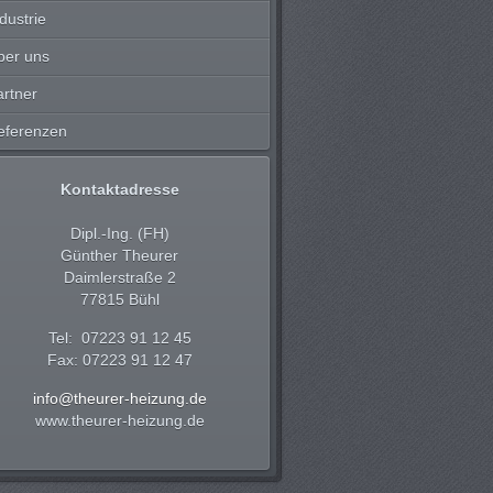
dustrie
ber uns
artner
eferenzen
Kontaktadresse
Dipl.-Ing. (FH)
Günther Theurer
Daimlerstraße 2
77815 Bühl
Tel: 07223 91 12 45
Fax: 07223 91 12 47
info@theurer-heizung.de
www.theurer-heizung.de