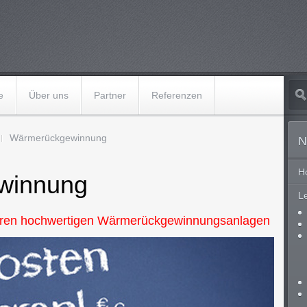
e
Über uns
Partner
Referenzen
Wärmerückgewinnung
N
H
winnung
L
seren hochwertigen Wärmerückgewinnungsanlagen