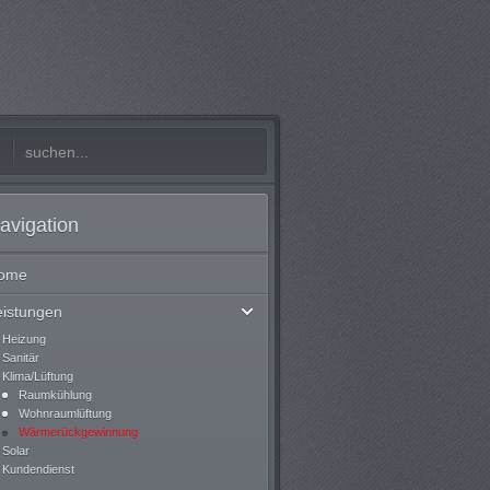
avigation
ome
eistungen
Heizung
Sanitär
Klima/Lüftung
Raumkühlung
Wohnraumlüftung
Wärmerückgewinnung
Solar
Kundendienst