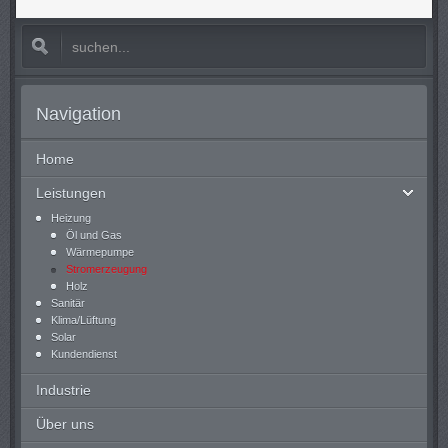
Navigation
Home
Leistungen
Heizung
Öl und Gas
Wärmepumpe
Stromerzeugung
Holz
Sanitär
Klima/Lüftung
Solar
Kundendienst
Industrie
Über uns