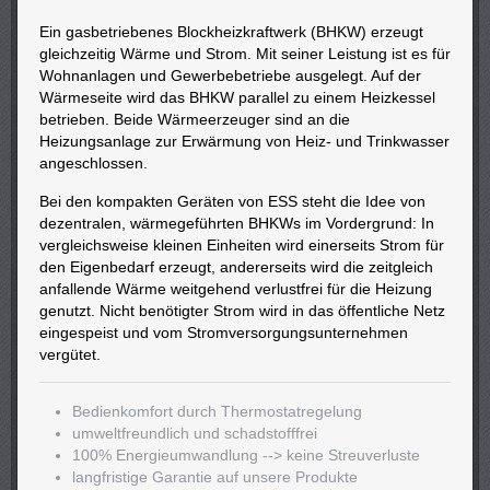
Ein gasbetriebenes Blockheizkraftwerk (BHKW) erzeugt
gleichzeitig Wärme und Strom. Mit seiner Leistung ist es für
Wohnanlagen und Gewerbebetriebe ausgelegt. Auf der
Wärmeseite wird das BHKW parallel zu einem Heizkessel
betrieben. Beide Wärmeerzeuger sind an die
Heizungsanlage zur Erwärmung von Heiz- und Trinkwasser
angeschlossen.
Bei den kompakten Geräten von ESS steht die Idee von
dezentralen, wärmegeführten BHKWs im Vordergrund: In
vergleichsweise kleinen Einheiten wird einerseits Strom für
den Eigenbedarf erzeugt, andererseits wird die zeitgleich
anfallende Wärme weitgehend verlustfrei für die Heizung
genutzt. Nicht benötigter Strom wird in das öffentliche Netz
eingespeist und vom Stromversorgungsunternehmen
vergütet.
Bedienkomfort durch Thermostatregelung
umweltfreundlich und schadstofffrei
100% Energieumwandlung --> keine Streuverluste
langfristige Garantie auf unsere Produkte