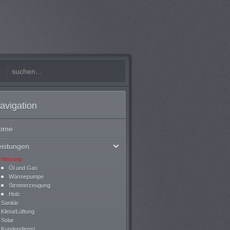
avigation
ome
eistungen
Heizung
Öl und Gas
Wärmepumpe
Stromerzeugung
Holz
Sanitär
Klima/Lüftung
Solar
Kundendienst