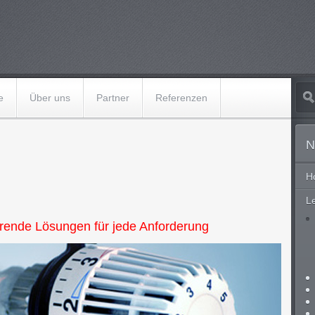
e
Über uns
Partner
Referenzen
N
H
L
arende Lösungen für jede Anforderung