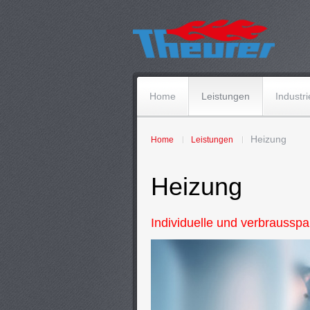
Home
Leistungen
Industri
Heizung
Home
Leistungen
Heizung
Individuelle und verbraussp