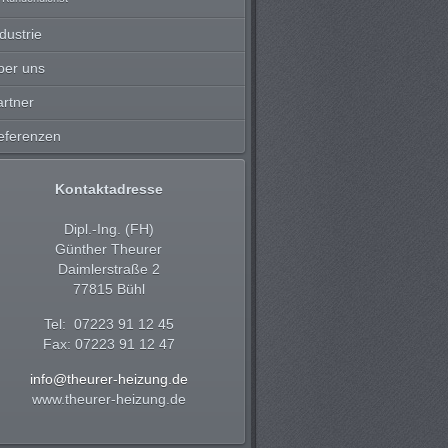
dustrie
ber uns
artner
eferenzen
Kontaktadresse
Dipl.-Ing. (FH)
Günther Theurer
Daimlerstraße 2
77815 Bühl
Tel: 07223 91 12 45
Fax: 07223 91 12 47
info@theurer-heizung.de
www.theurer-heizung.de