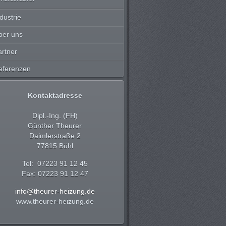
dustrie
ber uns
artner
eferenzen
Kontaktadresse
Dipl.-Ing. (FH)
Günther Theurer
Daimlerstraße 2
77815 Bühl
Tel: 07223 91 12 45
Fax: 07223 91 12 47
info@theurer-heizung.de
www.theurer-heizung.de