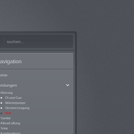
avigation
ome
eistungen
Heizung
Öl und Gas
Wärmepumpe
Stromerzeugung
Holz
Sanitär
Klima/Lüftung
Solar
Kundendienst