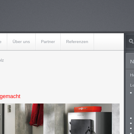
e
Über uns
Partner
Referenzen
lz
N
H
L
 gemacht